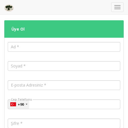
Toggl
navig
Üye Ol
Ad *
Soyad *
E-posta Adresiniz *
Cep Telefonu
+90
Şifre *