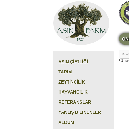
ON
Ana 
3
3
sta
ASIN ÇİFTLİĞİ
TARIM
ZEYTİNCİLİK
HAYVANCILIK
REFERANSLAR
YANLIŞ BİLİNENLER
ALBÜM