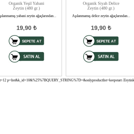
Organik Yeşil Yabani
Organik Siyah Delice
Zeytin (480 gr.)
Zeytin (480 gr.)
ılanmamış yabani zeytin ağaçlarından...
Aşılanmamış delice zeytin ağaçlarından...
19,90
₺
19,90
₺
rt=12
p=list&k_id=10&%25%7BQUERY_STRING%7D=&onlyproductlist=keepstart
/Zeytinl