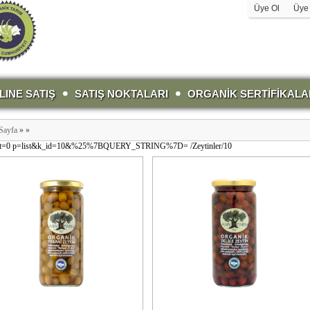
Üye Ol
Üye 
LINE SATIŞ
SATIŞ NOKTALARI
ORGANİK SERTİFİKALA
Sayfa
»
»
rt=0
p=list&k_id=10&%25%7BQUERY_STRING%7D=
/Zeytinler/10