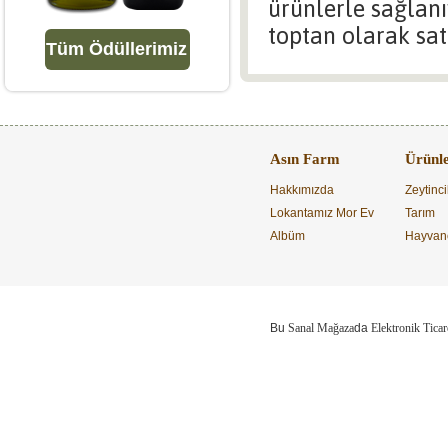
ürünlerle sağlanı
toptan olarak satı
Tüm Ödüllerimiz
Asın Farm
Ürünl
Hakkımızda
Zeytinci
Lokantamız Mor Ev
Tarım
Albüm
Hayvanc
Bu
Sanal Mağaza
da
Elektronik Ticar