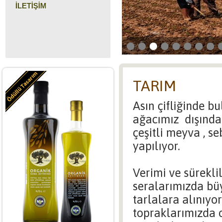
İLETİŞİM
TARIM
Asın çifliğinde b
ağacımız dışında
çeşitli meyva , s
yapılıyor.
Verimi ve süreklil
seralarımızda bü
tarlalara alınıy
topraklarımızda o